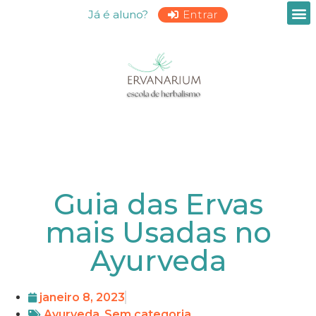
Já é aluno?
Entrar
Guia das Ervas
mais Usadas no
Ayurveda
janeiro 8, 2023
Ayurveda
,
Sem categoria