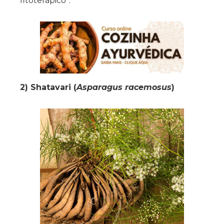
fitoterápico”.
2) Shatavari (
Asparagus racemosus
)