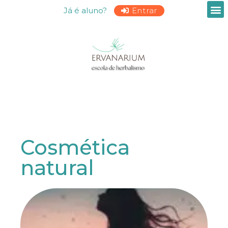
Já é aluno?
Entrar
Cosmética
natural
C
C
d
C