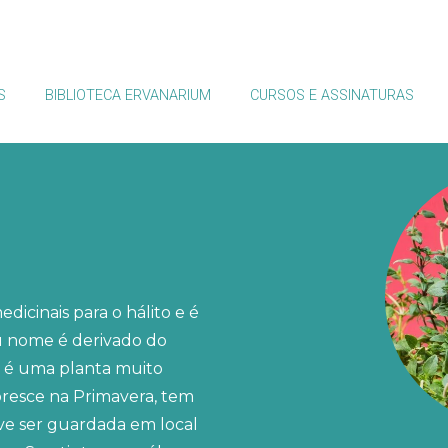
S
BIBLIOTECA ERVANARIUM
CURSOS E ASSINATURAS
icinais para o hálito e é
u nome é derivado do
o é uma planta muito
resce na Primavera, tem
eve ser guardada em local