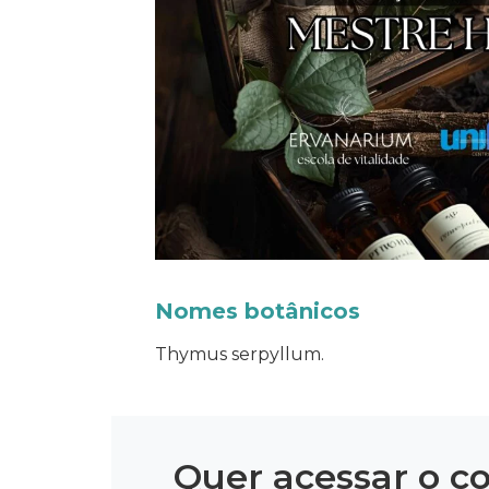
Nomes botânicos
Thymus serpyllum.
Quer acessar o c