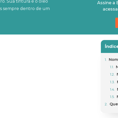
o. Sua tintura e o óleo
Assine a 
as sempre dentro de um
acessa
Índic
Nom
Que