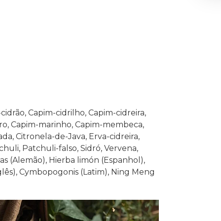
idrão, Capim-cidrilho, Capim-cidreira,
eiro, Capim-marinho, Capim-membeca,
da, Citronela-de-Java, Erva-cidreira,
chuli, Patchuli-falso, Sidró, Vervena,
as (Alemão), Hierba limón (Espanhol),
nglês), Cymbopogonis (Latim), Ning Meng