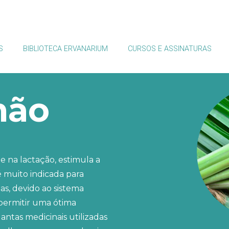
S
BIBLIOTECA ERVANARIUM
CURSOS E ASSINATURAS
mão
e na lactação, estimula a
é muito indicada para
as, devido ao sistema
 permitir uma ótima
ntas medicinais utilizadas