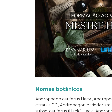
Nomes botânicos
Andropogon ceriferus Hack., Andropo
citratus DC., Andropogon citriodorum
subsp. ceriferus (Hack.) Hack., Andro