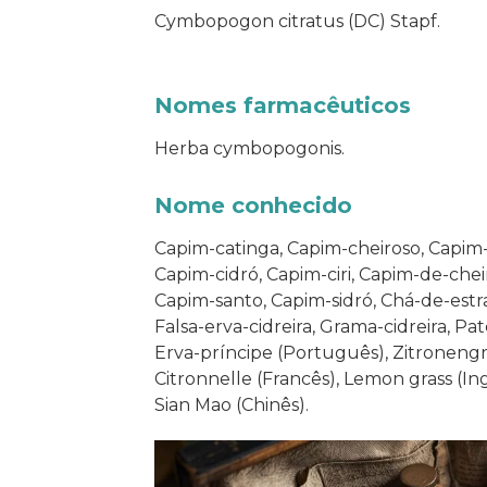
Cymbopogon citratus (DC) Stapf.
Nomes farmacêuticos
Herba cymbopogonis.
Nome conhecido
Capim-catinga, Capim-cheiroso, Capim-c
Capim-cidró, Capim-ciri, Capim-de-ch
Capim-santo, Capim-sidró, Chá-de-estra
Falsa-erva-cidreira, Grama-cidreira, Pat
Erva-príncipe (Português), Zitronengr
Citronnelle (Francês), Lemon grass (I
Sian Mao (Chinês).