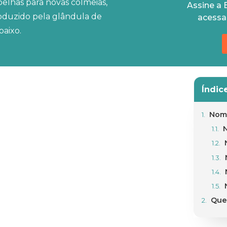
belhas para novas colmeias,
Assine a 
roduzido pela glândula de
acessa
baixo.
Índic
Nom
Que