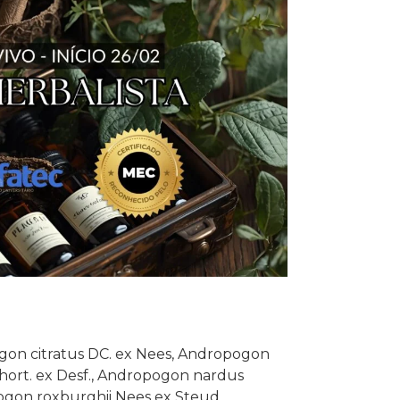
gon citratus DC. ex Nees, Andropogon
 hort. ex Desf., Andropogon nardus
pogon roxburghii Nees ex Steud.,