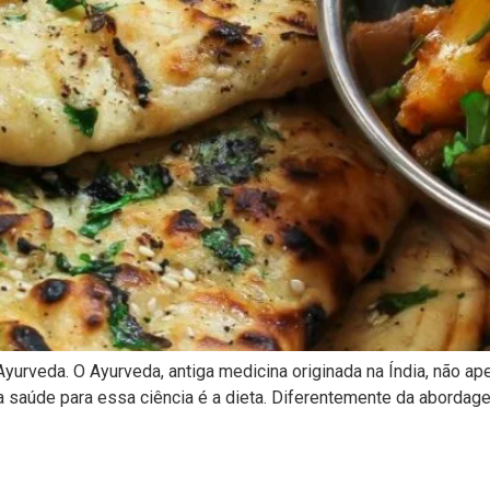
yurveda. O Ayurveda, antiga medicina originada na Índia, não ap
saúde para essa ciência é a dieta. Diferentemente da abordage