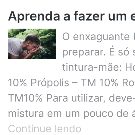
Aprenda a fazer um 
O enxaguante bu
preparar. É só 
tintura-mãe: H
10% Própolis – TM 10% R
TM10% Para utilizar, deve
mistura em um pouco de 
Aprenda
Continue lendo
a